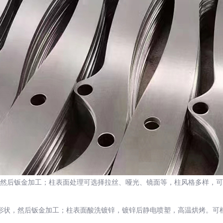
后钣金加工；柱表面处理可选择拉丝、哑光、镜面等，柱风格多样，可
形状，然后钣金加工；柱表面酸洗镀锌，镀锌后静电喷塑，高温烘烤。可